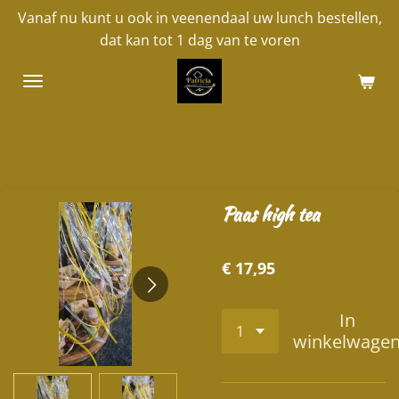
Vanaf nu kunt u ook in veenendaal uw lunch bestellen,
Ga
dat kan tot 1 dag van te voren
direct
naar
de
hoofdinhoud
Paas high tea
€ 17,95
In
winkelwage