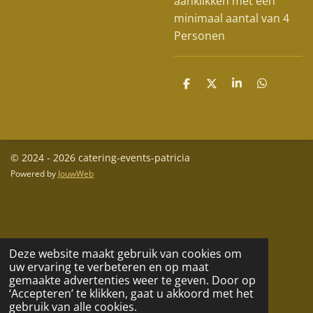
aanklikken met een
minimaal aantal van 4
Personen
D
D
S
D
e
e
h
e
l
e
a
l
e
l
r
e
n
e
n
© 2024 - 2026 catering-events-patricia
Powered by
JouwWeb
Deze website maakt gebruik van cookies om
uw ervaring te verbeteren en op maat
gemaakte advertenties weer te geven. Door op
‘Accepteren’ te klikken, gaat u akkoord met het
gebruik van alle cookies.