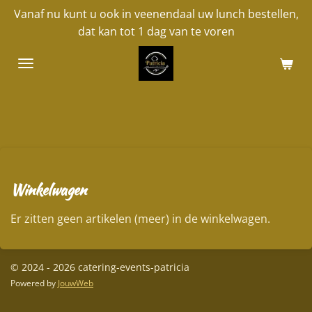
Vanaf nu kunt u ook in veenendaal uw lunch bestellen,
Ga
dat kan tot 1 dag van te voren
direct
naar
de
hoofdinhoud
Winkelwagen
Er zitten geen artikelen (meer) in de winkelwagen.
© 2024 - 2026 catering-events-patricia
Powered by
JouwWeb