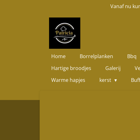
Vanaf nu kun
Ga
direct
naar
de
hoofdinhoud
Home
Borrelplanken
Bbq
Hartige broodjes
Galerij
Ve
Warme hapjes
kerst
Buf