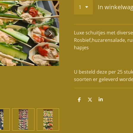
In winkelwa
Luxe schuitjes met diverse
Rosbief,huzarensalade, ru
hapjes
U besteld deze per 25 stu
soorten er geleverd word
D
D
S
e
e
h
l
e
a
e
l
r
n
e