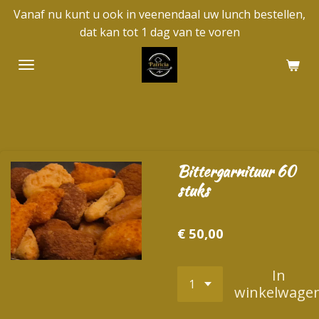
Vanaf nu kunt u ook in veenendaal uw lunch bestellen,
Ga
dat kan tot 1 dag van te voren
direct
naar
de
hoofdinhoud
Bittergarnituur 60
stuks
€ 50,00
In
winkelwage