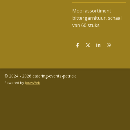
Mooi assortiment
bittergarnituur, schaal
van 60 stuks.
D
D
S
D
e
e
h
e
l
e
a
l
e
l
r
e
n
e
n
© 2024 - 2026 catering-events-patricia
Powered by
JouwWeb