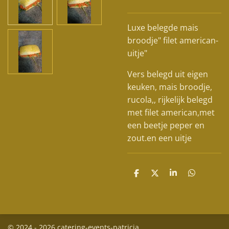
Luxe belegde mais
broodje" filet american-
uitje"
Vers belegd uit eigen
keuken, mais broodje,
rucola,, rijkelijk belegd
met filet american,met
een beetje peper en
zout.en een uitje
D
D
S
D
e
e
h
e
l
e
a
l
e
l
r
e
n
e
n
© 2024 - 2026 catering-events-patricia