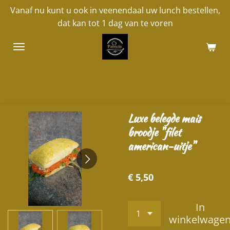
Vanaf nu kunt u ook in veenendaal uw lunch bestellen,
Ga
dat kan tot 1 dag van te voren
direct
naar
de
hoofdinhoud
Luxe belegde mais
broodje "filet
american-uitje"
€ 5,50
In
winkelwage