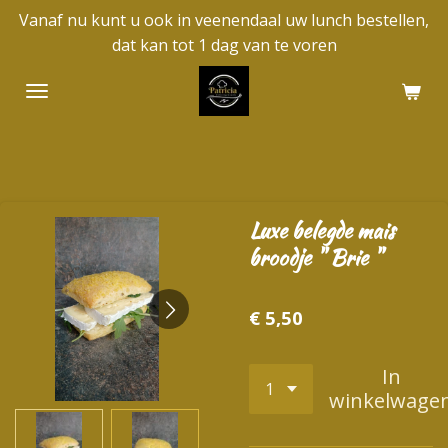
Vanaf nu kunt u ook in veenendaal uw lunch bestellen,
Ga
dat kan tot 1 dag van te voren
direct
naar
de
hoofdinhoud
Luxe belegde mais
broodje " Brie "
€ 5,50
In
winkelwage