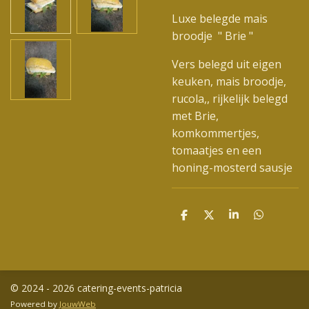
Luxe belegde mais
broodje " Brie "
Vers belegd uit eigen
keuken, mais broodje,
rucola,, rijkelijk belegd
met Brie,
komkommertjes,
tomaatjes en een
honing-mosterd sausje
D
D
S
D
e
e
h
e
l
e
a
l
e
l
r
e
n
e
n
© 2024 - 2026 catering-events-patricia
Powered by
JouwWeb