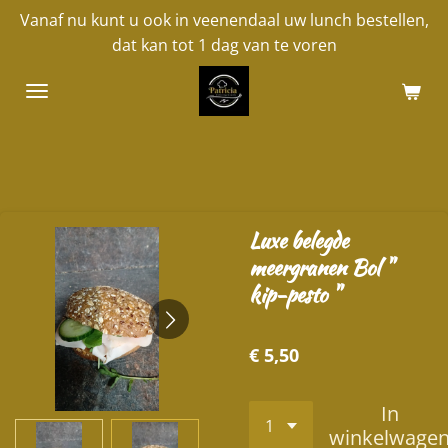
Vanaf nu kunt u ook in veenendaal uw lunch bestellen,
Ga
dat kan tot 1 dag van te voren
direct
naar
de
hoofdinhoud
Luxe belegde
meergranen Bol "
kip-pesto "
€ 5,50
In
winkelwage