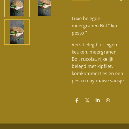
Luxe belegde
meergranen Bol " kip-
pesto "
Vers belegd uit eigen
keuken, meergranen
Bol, rucola,, rijkelijk
belegd met kipfilet,
komkommertjes en een
pesto mayonaise sausje
D
D
S
D
e
e
h
e
l
e
a
l
e
l
r
e
n
e
n