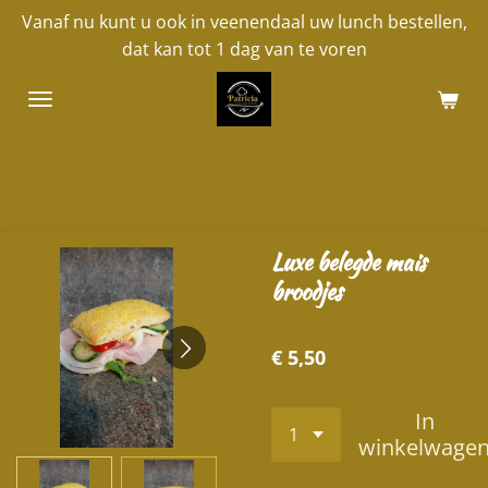
Vanaf nu kunt u ook in veenendaal uw lunch bestellen,
Ga
dat kan tot 1 dag van te voren
direct
naar
de
hoofdinhoud
Luxe belegde mais
broodjes
€ 5,50
In
winkelwage