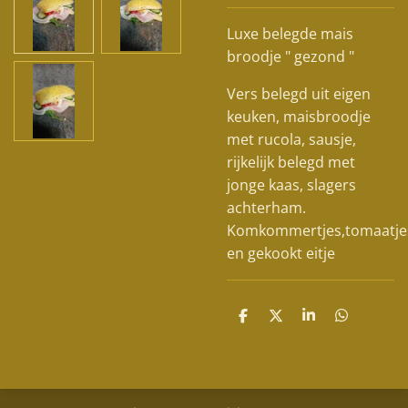
Luxe belegde mais
broodje " gezond "
Vers belegd uit eigen
keuken, maisbroodje
met rucola, sausje,
rijkelijk belegd met
jonge kaas, slagers
achterham.
Komkommertjes,tomaatje
en gekookt eitje
D
D
S
D
e
e
h
e
l
e
a
l
e
l
r
e
n
e
n