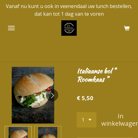
Vanaf nu kunt u ook in veenendaal uw lunch bestellen,
Ga
dat kan tot 1 dag van te voren
direct
naar
de
hoofdinhoud
Italiaanse bol "
Roomkaas "
€ 5,50
In
winkelwage