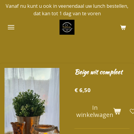
Vanaf nu kunt u ook in veenendaal uw lunch bestellen,
Ga
dat kan tot 1 dag van te voren
direct
naar
de
hoofdinhoud
Beige wit compleet
€ 6,50
In
winkelwagen